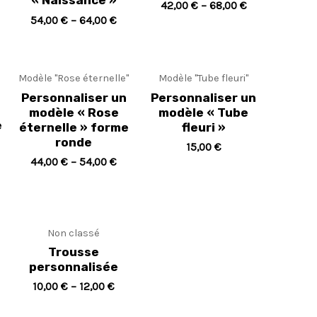
« Naissance »
42,00
€
–
68,00
€
54,00
€
–
64,00
€
e
Modèle "Rose éternelle"
Modèle "Tube fleuri"
Personnaliser un
Personnaliser un
modèle « Rose
modèle « Tube
e
éternelle » forme
fleuri »
ronde
15,00
€
44,00
€
–
54,00
€
Non classé
Trousse
personnalisée
10,00
€
–
12,00
€