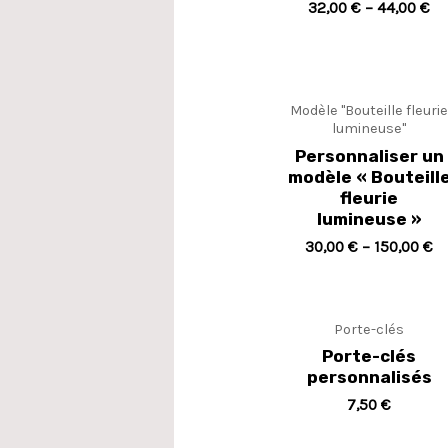
32,00
€
–
44,00
€
Modèle "Bouteille fleuri
lumineuse"
Personnaliser un
modèle « Bouteill
fleurie
lumineuse »
30,00
€
–
150,00
€
Porte-clés
Porte-clés
personnalisés
7,50
€