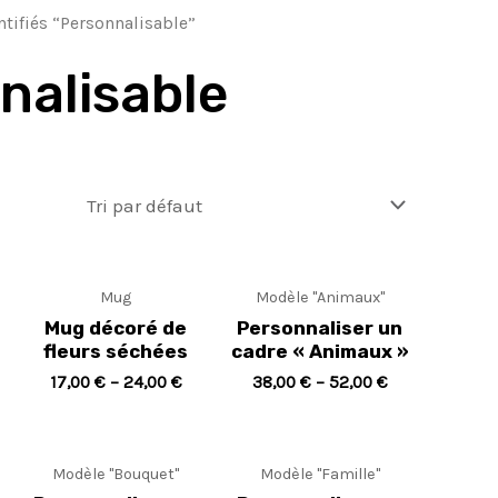
ntifiés “Personnalisable”
nalisable
Mug
Modèle "Animaux"
Mug décoré de
Personnaliser un
fleurs séchées
cadre « Animaux »
17,00
€
–
24,00
€
38,00
€
–
52,00
€
Modèle "Bouquet"
Modèle "Famille"