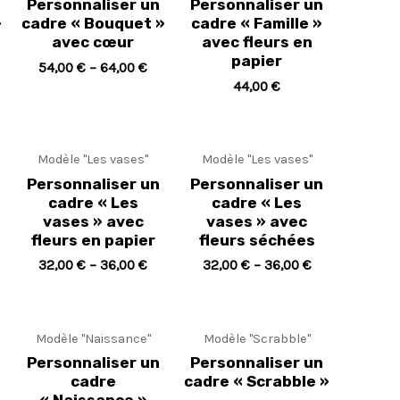
Personnaliser un
Personnaliser un
»
cadre « Bouquet »
cadre « Famille »
avec cœur
avec fleurs en
papier
54,00
€
–
64,00
€
44,00
€
Modèle "Les vases"
Modèle "Les vases"
Personnaliser un
Personnaliser un
cadre « Les
cadre « Les
vases » avec
vases » avec
fleurs en papier
fleurs séchées
32,00
€
–
36,00
€
32,00
€
–
36,00
€
Modèle "Naissance"
Modèle "Scrabble"
Personnaliser un
Personnaliser un
»
cadre
cadre « Scrabble »