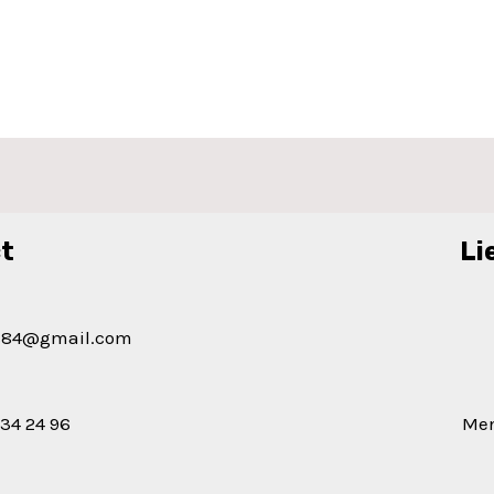
t
Li
urs84@gmail.com
 34 24 96
Men