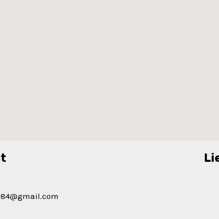
t
Li
urs84@gmail.com