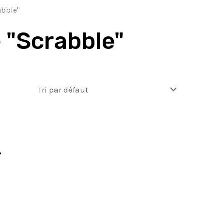
abble"
 "Scrabble"
»