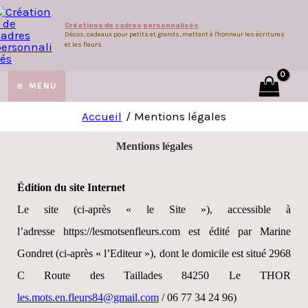
Aller
Créations de cadres personnalisés
au
Décos, cadeaux pour petits et grands, mettant à l'honneur les écritures
et les fleurs
contenu
MAIN
MENU
MUTATEUR
MENU
Accueil
Mentions légales
Mentions légales
U
Édition du site Internet
Le site (ci-après « le Site »), accessible à
l’adresse https://lesmotsenfleurs.com est édité par Marine
Gondret (ci-après « l’Editeur »), dont le domicile est situé 2968
C Route des Taillades 84250 Le THOR
les.mots.en.fleurs84@gmail.com
/ 06 77 34 24 96)