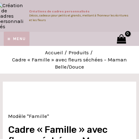
Aller
Créations de cadres personnalisés
au
Décos, cadeaux pour petits et grands, mettant à l'honneur les écritures
et les fleurs
contenu
MAIN
MENU
MUTATEUR
MENU
Accueil
Produits
Cadre « Famille » avec fleurs séchées – Maman
Belle/Douce
U
quantité
de
Cadre
Modèle "Famille"
"Famille"
avec
Cadre « Famille » avec
fleurs