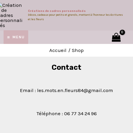
Aller
Créations de cadres personnalisés
au
Décos, cadeaux pour petits et grands, mettant à l'honneur les écritures
et les fleurs
contenu
MAIN
MENU
MUTATEUR
MENU
Accueil
Shop
Contact
U
Email : les.mots.en.fleurs84@gmail.com
Téléphone : 06 77 34 24 96